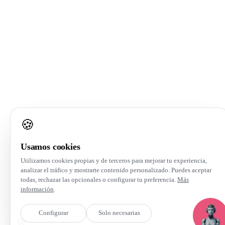
info@expertbrain.ai
© 2026 Expert Brain · SVVAP INVEST S.L. · Diseño web
por
Ad2Place
Aviso legal
Política de privacidad
Política de cookies
🍪
Usamos cookies
Utilizamos cookies propias y de terceros para mejorar tu experiencia,
analizar el tráfico y mostrarte contenido personalizado. Puedes aceptar
todas, rechazar las opcionales o configurar tu preferencia.
Más
información
.
Configurar
Solo necesarias
Aceptar todas
🍪