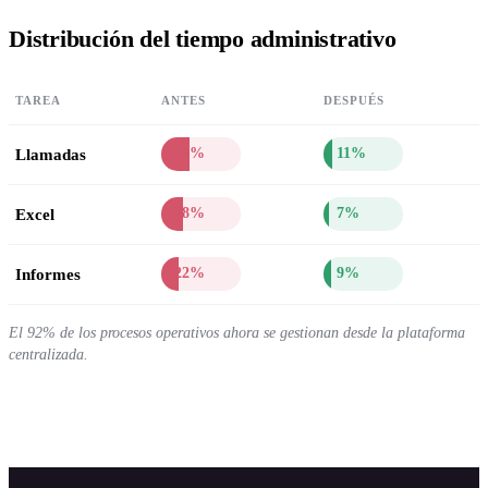
Distribución del tiempo administrativo
TAREA
ANTES
DESPUÉS
Llamadas
35%
11%
Excel
28%
7%
Informes
22%
9%
El 92% de los procesos operativos ahora se gestionan desde la plataforma
centralizada.