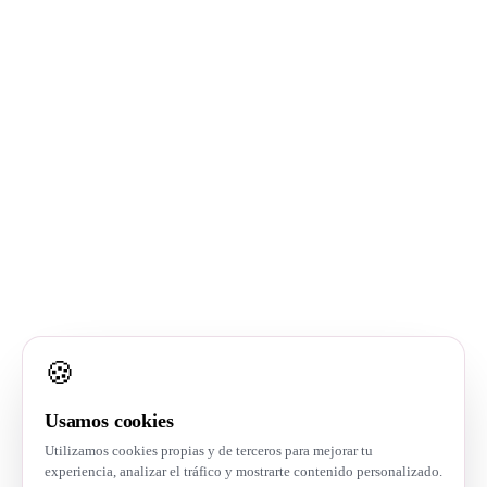
SERVICIOS
Agentes IA a medida
IA para abogados
Automatizaciones
Consultoría IA
RECURSOS
Blog
Recursos
CONTACTO
🍪
+34 603 609 161
info@expertbrain.ai
Usamos cookies
Utilizamos cookies propias y de terceros para mejorar tu
experiencia, analizar el tráfico y mostrarte contenido personalizado.