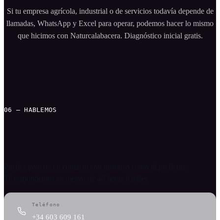
Si tu empresa agrícola, industrial o de servicios todavía depende de
llamadas, WhatsApp y Excel para operar, podemos hacer lo mismo
que hicimos con Naturcalabacera. Diagnóstico inicial gratis.
06 — HABLEMOS
¿Hablamos?
Puedes ponerte en contacto con nosotros como tú prefieras.
Te respondemos en menos de 48 horas hábiles.
Teléfono
+34 603 609 161