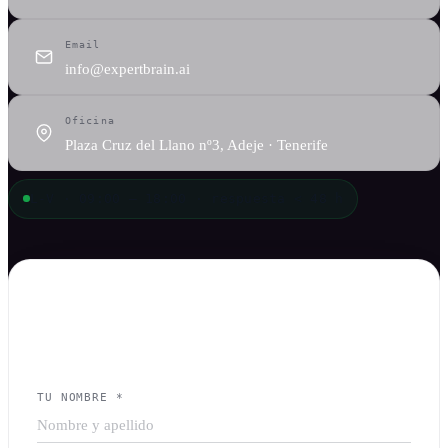
Email
info@expertbrain.ai
Oficina
Plaza Cruz del Llano nº3, Adeje · Tenerife
L-V · 09:00 — 18:00 · respuesta < 48 h
FORMULARIO
Cuéntanos sobre tu proyecto
TU NOMBRE *