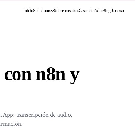
Soluciones
Inicio
Sobre nosotros
Casos de éxito
Blog
Recursos
 con n8n y
sApp: transcripción de audio,
irmación.