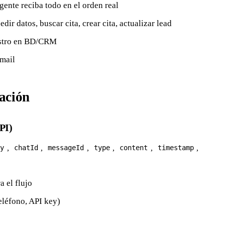
ente reciba todo en el orden real
ir datos, buscar cita, crear cita, actualizar lead
stro en BD/CRM
mail
ación
PI)
,
,
,
,
,
,
y
chatId
messageId
type
content
timestamp
a el flujo
eléfono, API key)