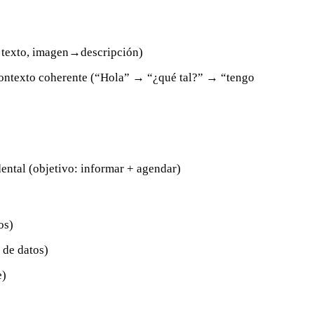
→texto, imagen→descripción)
ontexto coherente (“Hola” → “¿qué tal?” → “tengo
dental (objetivo: informar + agendar)
os)
 de datos)
e)