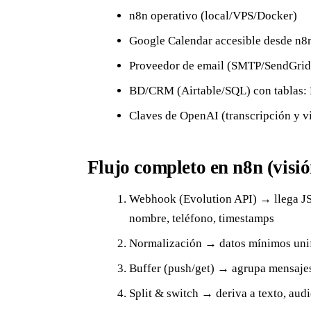
n8n operativo (local/VPS/Docker)
Google Calendar accesible desde n8n
Proveedor de email (SMTP/SendGrid
BD/CRM (Airtable/SQL) con tablas: L
Claves de OpenAI (transcripción y v
Flujo completo en n8n (visió
Webhook (Evolution API) → llega JSO
nombre, teléfono, timestamps
Normalización → datos mínimos uni
Buffer (push/get) → agrupa mensajes 
Split & switch → deriva a texto, aud