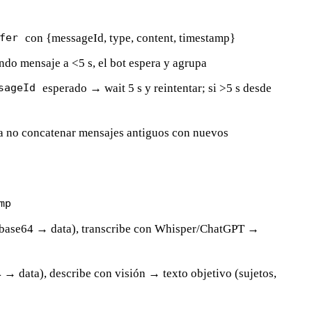
con {messageId, type, content, timestamp}
fer
undo mensaje a <5 s, el bot espera y agrupa
esperado → wait 5 s y reintentar; si >5 s desde
sageId
ra no concatenar mensajes antiguos con nuevos
mp
 (base64 → data), transcribe con Whisper/ChatGPT →
 → data), describe con visión → texto objetivo (sujetos,