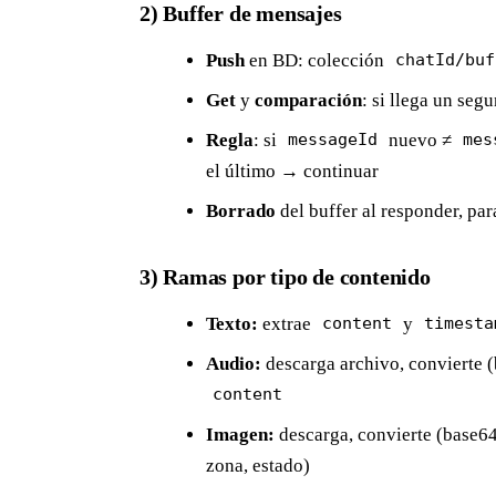
2) Buffer de mensajes
Push
en BD: colección
chatId/buf
Get
y
comparación
: si llega un seg
Regla
: si
nuevo ≠
messageId
mes
el último → continuar
Borrado
del buffer al responder, pa
3) Ramas por tipo de contenido
Texto:
extrae
y
content
timesta
Audio:
descarga archivo, convierte
content
Imagen:
descarga, convierte (base64
zona, estado)